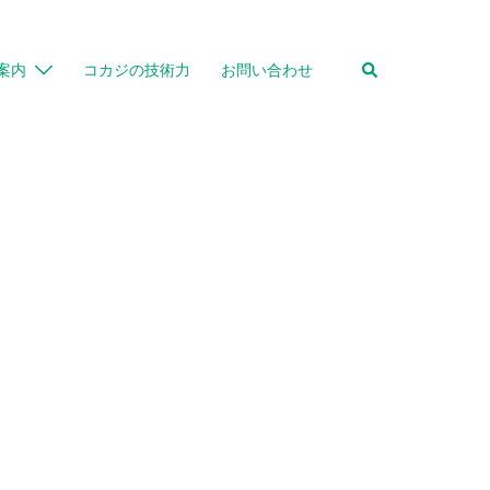
検
案内
コカジの技術力
お問い合わせ
索